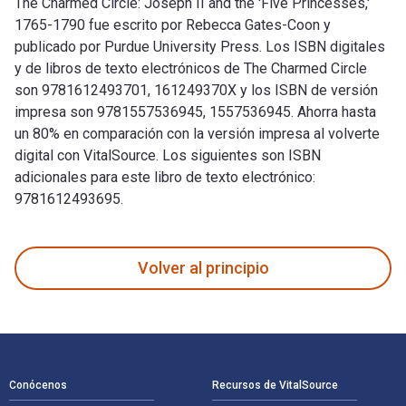
The Charmed Circle: Joseph II and the 'Five Princesses,'
1765-1790 fue escrito por Rebecca Gates-Coon y
publicado por Purdue University Press. Los ISBN digitales
y de libros de texto electrónicos de The Charmed Circle
son 9781612493701, 161249370X y los ISBN de versión
impresa son 9781557536945, 1557536945. Ahorra hasta
un 80% en comparación con la versión impresa al volverte
digital con VitalSource. Los siguientes son ISBN
adicionales para este libro de texto electrónico:
9781612493695.
The Charmed Circle: Joseph II and the 'Five Princesses,' 17
Volver al principio
Navegación de pie de página
Conócenos
Recursos de VitalSource