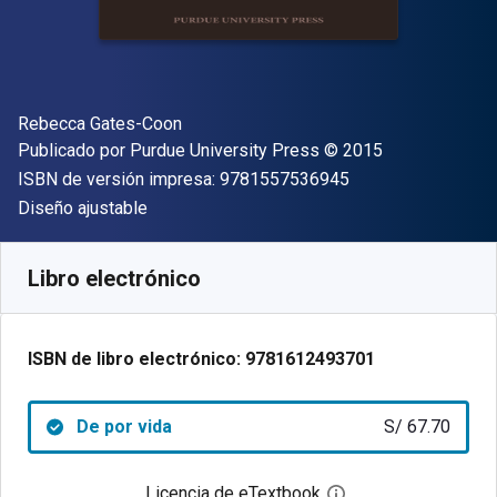
Autor(es)
Rebecca Gates-Coon
Editor
Copyright
Publicado por
Purdue University Press
© 2015
"ISBN-13 9781557
ISBN de versión impresa:
9781557536945
Formato
Diseño ajustable
Disponible en
S/
67.70
PEN
SKU:
9781612493701
Libro electrónico
ISBN de libro electrónico:
9781612493701
De por vida
S/ 67.70
Licencia de eTextbook
Abre el cuadro de di