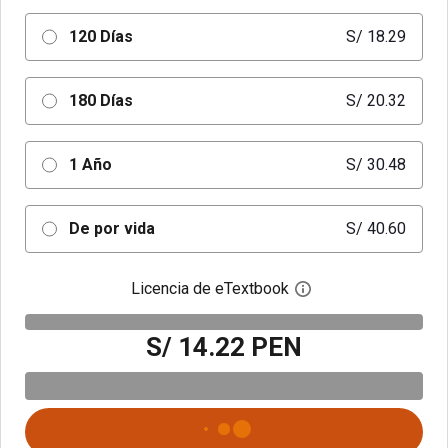
120 Días
S/ 18.29
180 Días
S/ 20.32
1 Año
S/ 30.48
De por vida
S/ 40.60
Licencia de eTextbook
Abre el cuadro de di
S/ 14.22 PEN