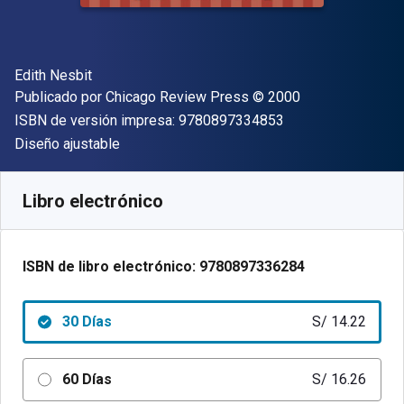
Autor(es)
Edith Nesbit
Editor
Copyright
Publicado por
Chicago Review Press
© 2000
"ISBN-13 9780897
ISBN de versión impresa:
9780897334853
Formato
Diseño ajustable
Disponible en
S/
14.22
PEN
SKU:
9780897336284R30
Libro electrónico
ISBN de libro electrónico:
9780897336284
30 Días
S/ 14.22
60 Días
S/ 16.26