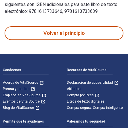
siguientes son ISBN adicionales para este libro de texto
electrónico: 9781613733646, 9781613733639.
The Children's Shakespeare fue escrito por Edith Nesbit y p
Volver al principio
Navegación de pie de página
Conócenos
Recursos de VitalSource
Acerca de VitalSource
Declaración de accesibilidad
Prensa y medios
Afiliados
Empleos en VitalSource
Compra por lotes
Eventos de VitalSource
Libros de texto digitales
Blog de VitalSource
Compra segura. Compra inteligente
Permite que te ayudemos
Valoramos tu seguridad