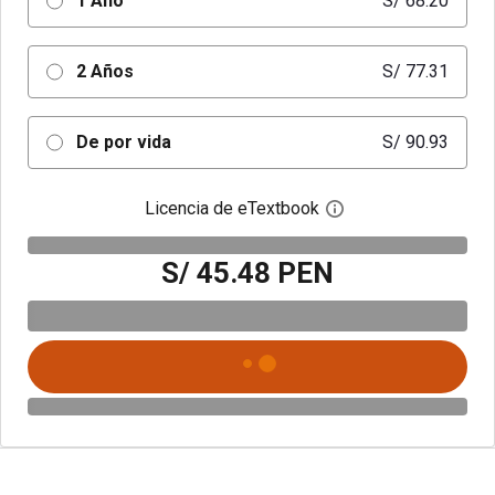
1 Año
S/ 68.20
2 Años
S/ 77.31
De por vida
S/ 90.93
Licencia de eTextbook
Abre el cuadro de di
S/ 45.48 PEN