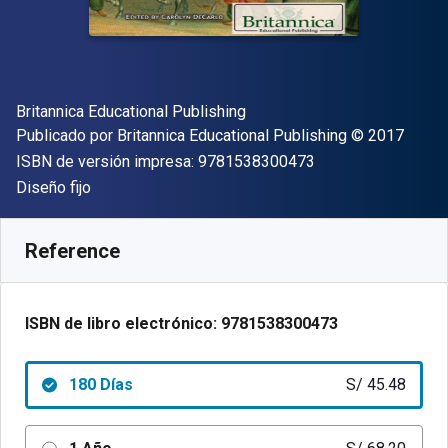
Autor(es)
Britannica Educational Publishing
Editor
Copyright
Publicado por
Britannica Educational Publishing
© 2017
"ISBN-13 9781538
ISBN de versión impresa:
9781538300473
Formato
Diseño fijo
Disponible en
S/
45.48
PEN
SKU:
9781538300473R180
Reference
ISBN de libro electrónico:
9781538300473
180 Días
S/ 45.48