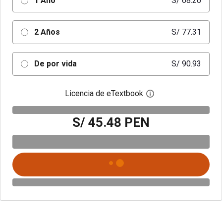
1 Año
S/ 68.20
2 Años
S/ 77.31
De por vida
S/ 90.93
Licencia de eTextbook
Abre el cuadro de di
S/ 45.48 PEN