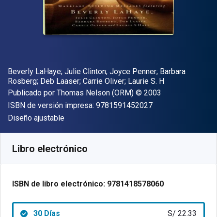
Autor(es)
Beverly LaHaye; Julie Clinton; Joyce Penner; Barbara
Rosberg; Deb Laaser; Carrie Oliver; Laurie S. H
Editor
Copyright
Publicado por
Thomas Nelson (ORM)
© 2003
"ISBN-13 9781591
ISBN de versión impresa:
9781591452027
Formato
Diseño ajustable
Disponible en
S/
22.33
PEN
SKU:
9781418578060R30
Libro electrónico
ISBN de libro electrónico:
9781418578060
30 Días
S/ 22.33