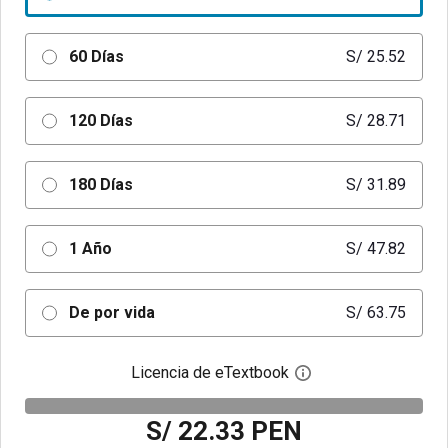
60 Días
S/ 25.52
120 Días
S/ 28.71
180 Días
S/ 31.89
1 Año
S/ 47.82
De por vida
S/ 63.75
Licencia de eTextbook
Abre el cuadro de di
S/ 22.33 PEN