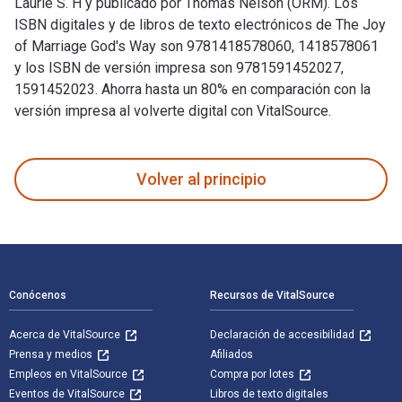
Laurie S. H y publicado por Thomas Nelson (ORM). Los
ISBN digitales y de libros de texto electrónicos de The Joy
of Marriage God's Way son 9781418578060, 1418578061
y los ISBN de versión impresa son 9781591452027,
1591452023. Ahorra hasta un 80% en comparación con la
versión impresa al volverte digital con VitalSource.
The Joy of Marriage God's Way: Marriage-Building Messages f
Volver al principio
Navegación de pie de página
Conócenos
Recursos de VitalSource
Acerca de VitalSource
Declaración de accesibilidad
Prensa y medios
Afiliados
Empleos en VitalSource
Compra por lotes
Eventos de VitalSource
Libros de texto digitales