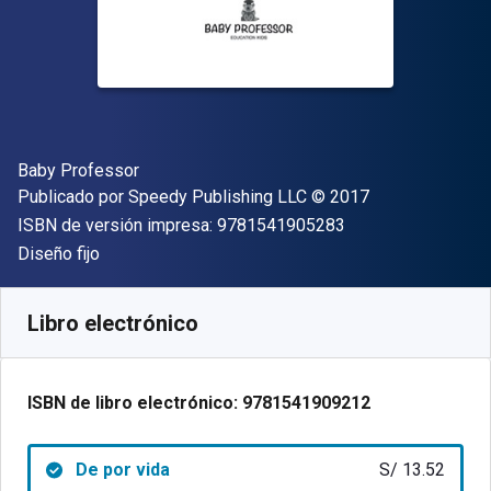
Autor(es)
Baby Professor
Editor
Copyright
Publicado por
Speedy Publishing LLC
© 2017
"ISBN-13 9781541
ISBN de versión impresa:
9781541905283
Formato
Diseño fijo
Disponible en
S/
13.52
PEN
SKU:
9781541909212
Libro electrónico
ISBN de libro electrónico:
9781541909212
De por vida
S/ 13.52