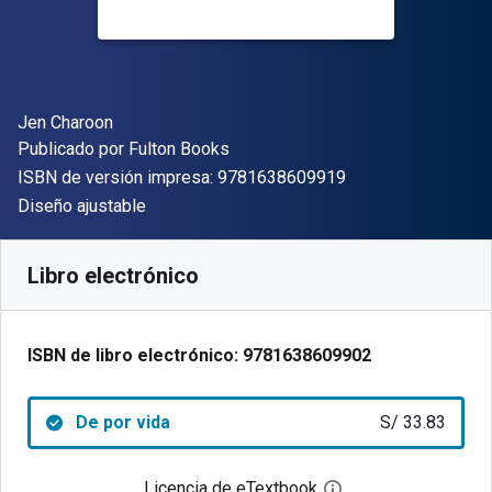
Autor(es)
Jen Charoon
Editor
Publicado por
Fulton Books
"ISBN-13 9781638
ISBN de versión impresa:
9781638609919
Formato
Diseño ajustable
Disponible en
S/
33.83
PEN
SKU:
9781638609902
Libro electrónico
ISBN de libro electrónico:
9781638609902
De por vida
S/ 33.83
Licencia de eTextbook
Abre el cuadro de di