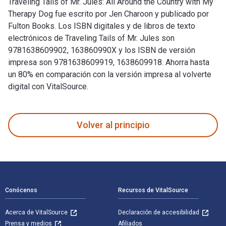
Traveling Tails of Mr. Jules: All Around the Country with My
Therapy Dog fue escrito por Jen Charoon y publicado por
Fulton Books. Los ISBN digitales y de libros de texto
electrónicos de Traveling Tails of Mr. Jules son
9781638609902, 163860990X y los ISBN de versión
impresa son 9781638609919, 1638609918. Ahorra hasta
un 80% en comparación con la versión impresa al volverte
digital con VitalSource.
Traveling Tails of Mr. Jules: All Around the Country with My
Volver al principio
Navegación de pie de página
Conócenos
Recursos de VitalSource
Acerca de VitalSource
Declaración de accesibilidad
Prensa y medios
Afiliados