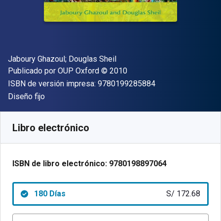
Autor(es)
Jaboury Ghazoul; Douglas Sheil
Editor
Copyright
Publicado por
OUP Oxford
© 2010
"ISBN-13 9780199
ISBN de versión impresa:
9780199285884
Formato
Diseño fijo
Disponible en
S/
172.68
PEN
SKU:
9780198897064R180
Libro electrónico
ISBN de libro electrónico:
9780198897064
180 Días
S/ 172.68