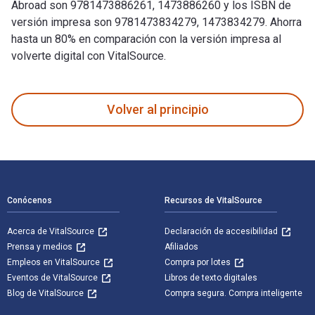
Abroad son 9781473886261, 1473886260 y los ISBN de
versión impresa son 9781473834279, 1473834279. Ahorra
hasta un 80% en comparación con la versión impresa al
volverte digital con VitalSource.
Victorians & Edwardians Abroad: The Beginning of the Modern
Volver al principio
Navegación de pie de página
Conócenos
Recursos de VitalSource
Acerca de VitalSource
Declaración de accesibilidad
Prensa y medios
Afiliados
Empleos en VitalSource
Compra por lotes
Eventos de VitalSource
Libros de texto digitales
Blog de VitalSource
Compra segura. Compra inteligente