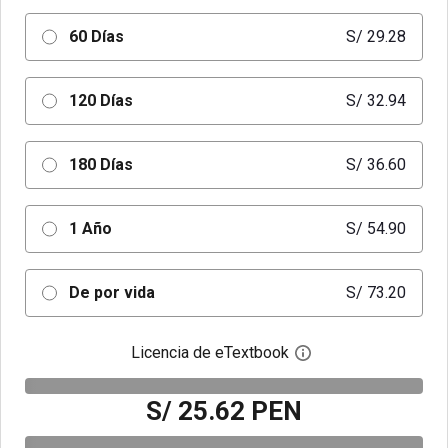
60 Días
S/ 29.28
120 Días
S/ 32.94
180 Días
S/ 36.60
1 Año
S/ 54.90
De por vida
S/ 73.20
Licencia de eTextbook
Abre el cuadro de di
S/ 25.62 PEN