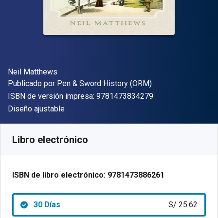
Autor(es)
Neil Matthews
Editor
Publicado por
Pen & Sword History (ORM)
"ISBN-13 9781473
ISBN de versión impresa:
9781473834279
Formato
Diseño ajustable
Disponible en
S/
25.62
PEN
SKU:
9781473886261R30
Libro electrónico
ISBN de libro electrónico:
9781473886261
30 Días
S/ 25.62