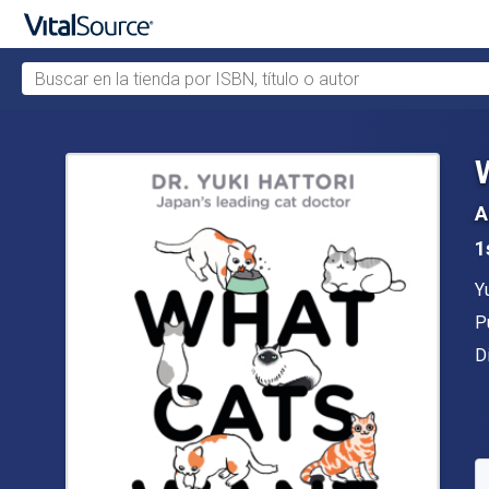
Buscar en la tienda por ISBN, título o autor
Saltar al contenido principal
A
1
A
Y
Ed
P
F
D
D
S