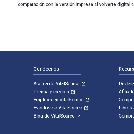
comparación con la versión impresa al volverte digital c
What Cats Want: An Illustrated Guide for Truly Underst
Navegación de pie de página
Conócenos
Recurs
Acerca de VitalSource
Declar
Prensa y medios
Afiliad
Empleos en VitalSource
Compra
Eventos de VitalSource
Libros 
Blog de VitalSource
Compra