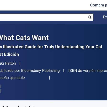
Compra p
Ex
Buscar
What Cats Want
n Illustrated Guide for Truly Understanding Your Cat
st Edición
utor(es)
uki Hattori
itor
ublicado por
Bloomsbury Publishing
ISBN de versión impre
ormato
iseño ajustable
isponible en
S/
47.45
PEN
KU:
9781526623072