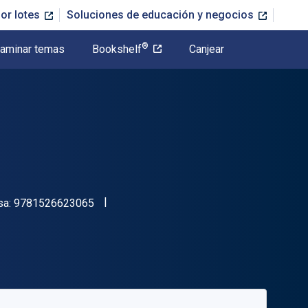
or lotes
Soluciones de educación y negocios
®
aminar temas
Bookshelf
Canjear
"ISBN-13 9781526623065"
sa:
9781526623065