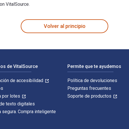
on VitalSource.
anding Your Cat 1st Edición fue escrito por Yuki Hattori y pub
Volver al principio
os de VitalSource
Permite que te ayudemos
ación de accesibilidad
Política de devoluciones
os
Preguntas frecuentes
 por lotes
Soporte de productos
de texto digitales
 segura. Compra inteligente