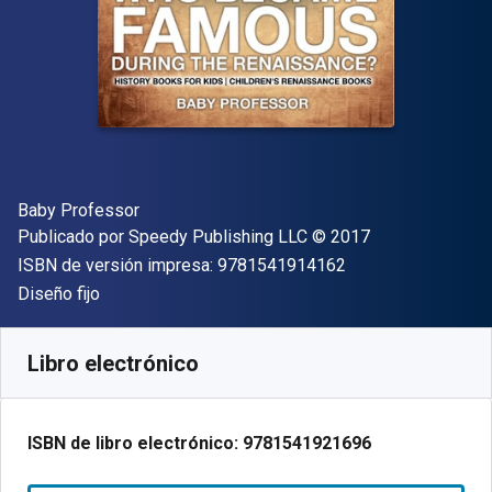
Autor(es)
Baby Professor
Editor
Copyright
Publicado por
Speedy Publishing LLC
© 2017
"ISBN-13 9781541
ISBN de versión impresa:
9781541914162
Formato
Diseño fijo
Disponible en
S/
13.51
PEN
SKU:
9781541921696
Libro electrónico
ISBN de libro electrónico:
9781541921696