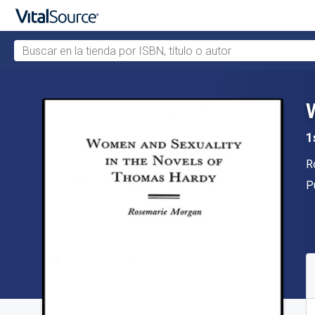
Buscar en la tienda por ISBN, título o autor
Saltar al contenido principal
1
A
R
Ed
P
D
S