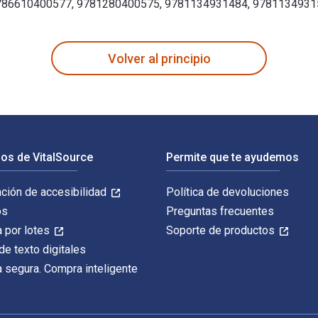
786610400577, 9781280400575, 9781134931484, 9781134931
t Edición fue escrito por Rosemarie Morgan y publicado por R
Volver al principio
os de VitalSource
Permite que te ayudemos
ación de accesibilidad
Política de devoluciones
os
Preguntas frecuentes
 por lotes
Soporte de productos
de texto digitales
 segura. Compra inteligente