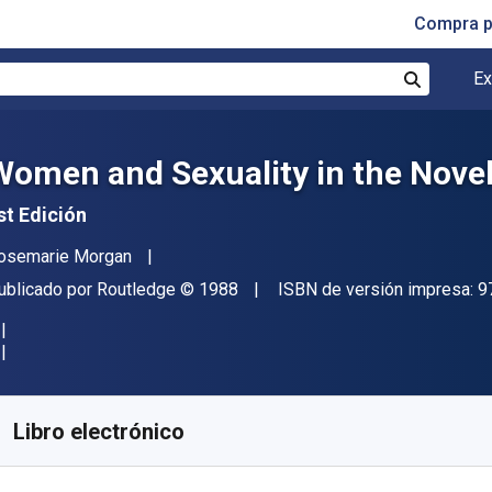
Compra p
Ex
Buscar
Women and Sexuality in the Nove
st Edición
utor(es)
osemarie Morgan
itor
Copyright
ublicado por
Routledge
© 1988
ISBN de versión impresa:
9
isponible en
S/
154.71
PEN
KU:
9781134931521R180
Libro electrónico