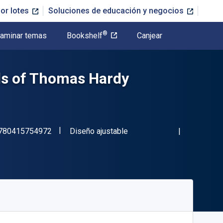
or lotes
Soluciones de educación y negocios
®
aminar temas
Bookshelf
Canjear
ls of Thomas Hardy
"ISBN-13 9780415754972"
Formato
780415754972
Diseño ajustable