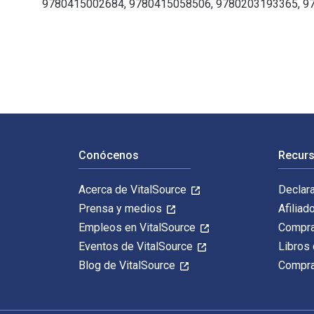
9780415002684, 9780415058506, 9780203193365, 9
Women and Sexuality in the Novels of Thomas Hardy 1s
Navegación de pie de página
Conócenos
Recurs
Acerca de VitalSource
Declar
Prensa y medios
Afiliad
Empleos en VitalSource
Compra
Eventos de VitalSource
Libros 
Blog de VitalSource
Compra