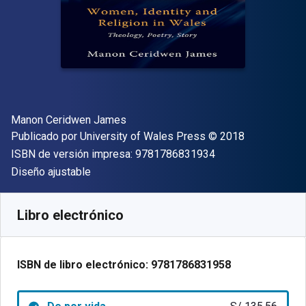
Autor(es)
Manon Ceridwen James
Editor
Copyright
Publicado por
University of Wales Press
© 2018
"ISBN-13 9781786
ISBN de versión impresa:
9781786831934
Formato
Diseño ajustable
Disponible en
S/
135.56
PEN
SKU:
9781786831958
Libro electrónico
ISBN de libro electrónico:
9781786831958