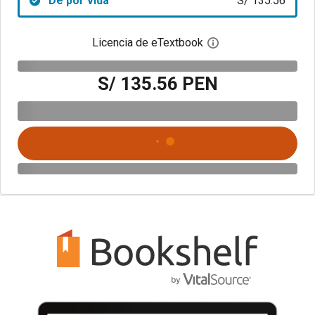
De por vida
S/ 135.56
Licencia de eTextbook
Abre el cuadro de di
S/ 135.56 PEN