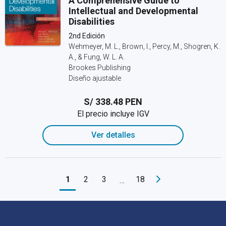
A Comprehensive Guide to
Intellectual and Developmental
Disabilities
2nd Edición
Wehmeyer, M. L., Brown, I., Percy, M., Shogren, K.
A., & Fung, W. L. A.
Brookes Publishing
Diseño ajustable
S/ 338.48 PEN
El precio incluye IGV
Ver detalles
1
2
3
18
…
Navegación de pie de página