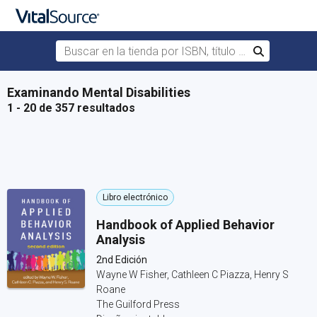
Buscar en la tienda por ISBN, título o autor
Buscar
Saltar al contenido principal
Examinando Mental Disabilities
1 - 20 de 357 resultados
Libro electrónico
Handbook of Applied Behavior
Analysis
2nd Edición
Wayne W Fisher, Cathleen C Piazza, Henry S
Roane
The Guilford Press