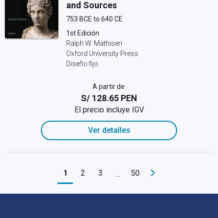
and Sources
753 BCE to 640 CE
1st Edición
Ralph W. Mathisen
Oxford University Press
Diseño fijo
A partir de:
S/ 128.65 PEN
El precio incluye IGV
Ver detalles
1
2
3
50
…
Navegación de pie de página