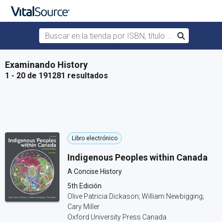
Buscar en la tienda por ISBN, título o autor
Buscar
Saltar al contenido principal
Examinando History
1 - 20 de 191281 resultados
Libro electrónico
Indigenous Peoples within Canada
A Concise History
5th Edición
Olive Patricia Dickason; William Newbigging;
Cary Miller
Oxford University Press Canada