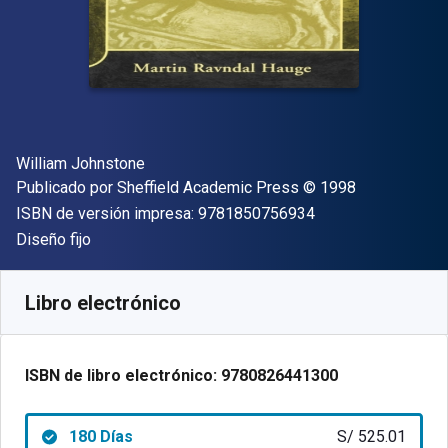
Autor(es)
William Johnstone
Editor
Copyright
Publicado por
Sheffield Academic Press
© 1998
"ISBN-13 9781850
ISBN de versión impresa:
9781850756934
Formato
Diseño fijo
Disponible en
S/
525.01
PEN
SKU:
9780826441300R180
Libro electrónico
ISBN de libro electrónico:
9780826441300
180 Días
S/ 525.01