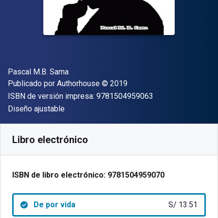
Autor(es)
Pascal M.B. Sama
Editor
Copyright
Publicado por
Authorhouse
© 2019
"ISBN-13 9781504
ISBN de versión impresa:
9781504959063
Formato
Diseño ajustable
Disponible en
S/
13.51
PEN
SKU:
9781504959070
Libro electrónico
ISBN de libro electrónico:
9781504959070
De por vida
S/ 13.51