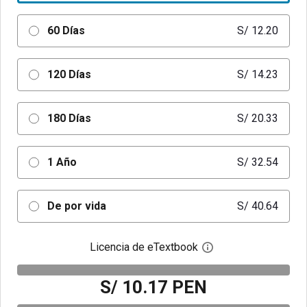
60 Días
S/ 12.20
120 Días
S/ 14.23
180 Días
S/ 20.33
1 Año
S/ 32.54
De por vida
S/ 40.64
Licencia de eTextbook
Abre el cuadro de di
S/ 10.17 PEN