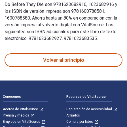
Do Before They Die son 9781623682910, 1623682916 y
los ISBN de versión impresa son 9781600788581,
1600788580. Ahorra hasta un 80% en comparación con la
versión impresa al volverte digital con VitalSource. Los
siguientes son ISBN adicionales para este libro de texto
electrónico: 9781623682927, 9781623683535.
100 Things Oregon Fans Should Know & Do Before They Die fu
Volver al principio
Navegación de pie de página
Conócenos
Recursos de VitalSource
Acerca de VitalSource
Declaración de accesibilidad
Prensa y medios
Afiliados
Empleos en VitalSource
Compra por lotes