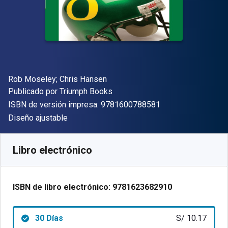
Autor(es)
Rob Moseley; Chris Hansen
Editor
Publicado por
Triumph Books
"ISBN-13 9781600
ISBN de versión impresa:
9781600788581
Formato
Diseño ajustable
Disponible en
S/
10.17
PEN
SKU:
9781623682910R30
Libro electrónico
ISBN de libro electrónico:
9781623682910
30 Días
S/ 10.17