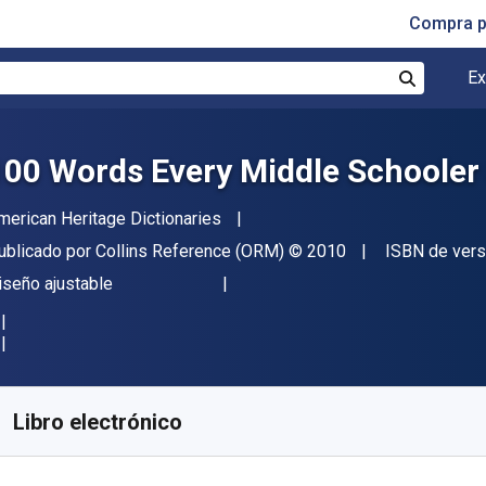
Compra p
Ex
Buscar
100 Words Every Middle Schoole
utor(es)
merican Heritage Dictionaries
itor
Copyright
ublicado por
Collins Reference (ORM)
© 2010
ISBN de vers
ormato
iseño ajustable
isponible en
S/
25.32
PEN
KU:
9780547487687R30
Libro electrónico