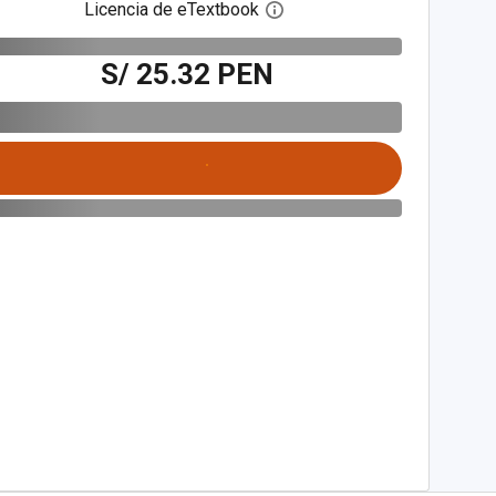
Licencia de eTextbook
Abre el cuadro de diálogo de
S/ 25.32 PEN