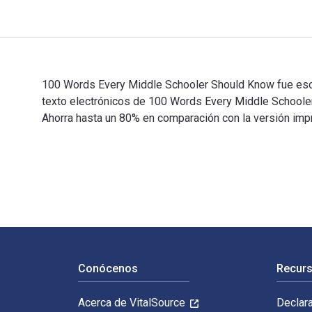
100 Words Every Middle Schooler Should Know fue escri
texto electrónicos de 100 Words Every Middle Schoo
Ahorra hasta un 80% en comparación con la versión impre
100 Words Every Middle Schooler Should Know fue escri
Navegación de pie de página
Conócenos
Recurs
Acerca de VitalSource
Declar