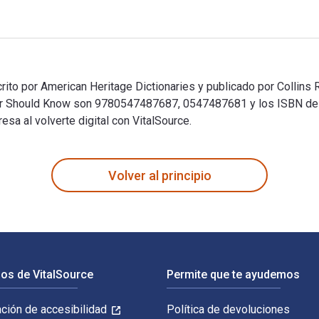
to por American Heritage Dictionaries y publicado por Collins 
ler Should Know son 9780547487687, 0547487681 y los ISBN d
sa al volverte digital con VitalSource.
to por American Heritage Dictionaries y publicado por Collins
Volver al principio
os de VitalSource
Permite que te ayudemos
ación de accesibilidad
Política de devoluciones