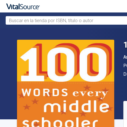
Buscar en la tienda por ISBN, título o autor
Saltar al contenido principal
A
A
Ed
P
F
D
D
S