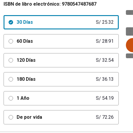
ISBN de libro electrónico:
9780547487687
30 Días
S/ 25.32
60 Días
S/ 28.91
120 Días
S/ 32.54
180 Días
S/ 36.13
1 Año
S/ 54.19
De por vida
S/ 72.26