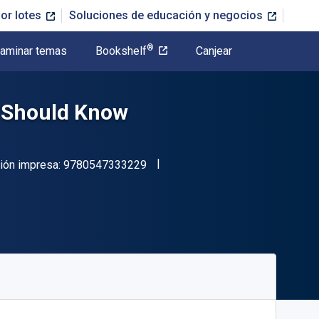
or lotes
Soluciones de educación y negocios
®
aminar temas
Bookshelf
Canjear
r Should Know
"ISBN-13 9780547333229"
ión impresa:
9780547333229