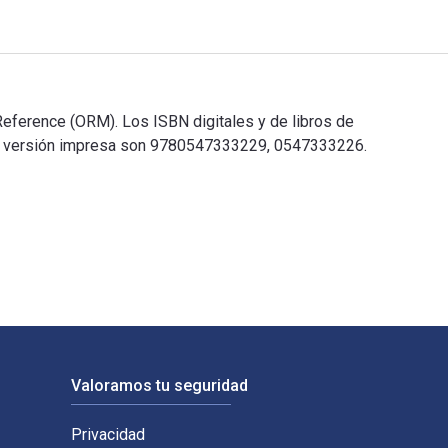
Reference (ORM). Los ISBN digitales y de libros de
e versión impresa son 9780547333229, 0547333226.
 Reference (ORM). Los ISBN digitales y de libros de texto ele
Valoramos tu seguridad
Privacidad