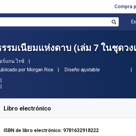
Compra p
Ex
Buscar
ธรรมเนียมแห่งดาบ (เล่ม 7 ในชุดวง
utor(es)
อร์แกน ไรซ์
itor
Formato
ublicado por
Morgan Rice
Diseño ajustable
isponible en
S/
19.98
PEN
KU:
9781632918222
Libro electrónico
ISBN de libro electrónico:
9781632918222