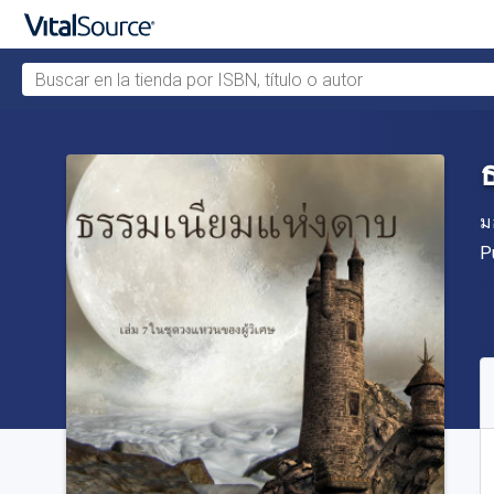
Buscar en la tienda por ISBN, título o autor
Saltar al contenido principal
A
ม
Ed
P
D
S