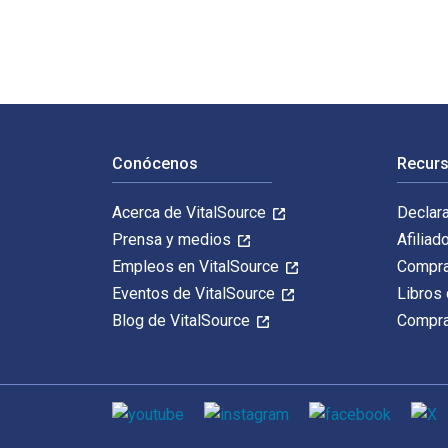
Navegación de pie de página
Conócenos
Recurs
Acerca de VitalSource
Declar
Prensa y medios
Afiliad
Empleos en VitalSource
Compra
Eventos de VitalSource
Libros 
Blog de VitalSource
Compra
Medios de comunicación social