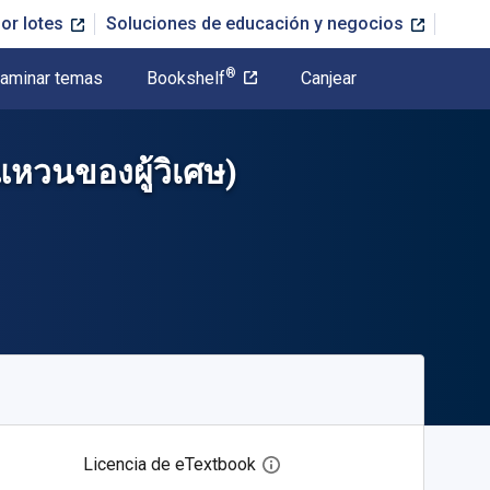
or lotes
Soluciones de educación y negocios
®
aminar temas
Bookshelf
Canjear
แหวนของผู้วิเศษ)
Licencia de eTextbook
Abre el cuadro de diálogo de