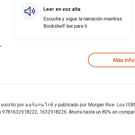
Leer en voz alta
Escucha y sigue la narración mientras
Bookshelf lee para ti
Más inf
scrito por มอร์แกน ไรซ์ y publicado por Morgan Rice. Los ISBN 
 9781632918222, 1632918226. Ahorra hasta un 80% en comparació
escrito por มอร์แกน ไรซ์ y publicado por Morgan Rice. Los ISBN