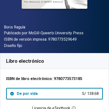
Autor(es)
Boris Ragula
Editor
Publicado por
McGill-Queen's University Press
"ISBN-13 9780773
ISBN de versión impresa:
9780773529649
Formato
Diseño fijo
Disponible en
S/
138.68
PEN
SKU:
9780773573185
Libro electrónico
ISBN de libro electrónico:
9780773573185
De por vida
S/ 138.68
Licencia de eTextbook
Abre el cuadro de di