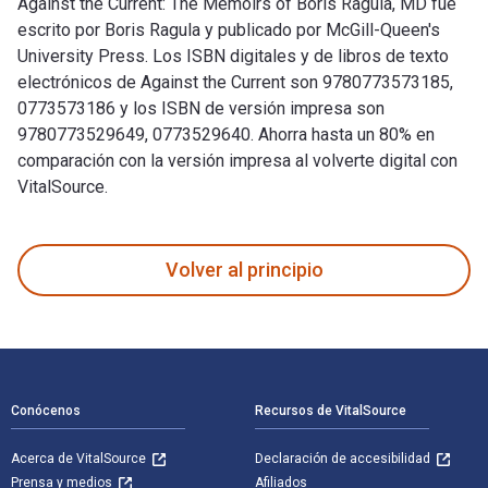
Against the Current: The Memoirs of Boris Ragula, MD fue
escrito por Boris Ragula y publicado por McGill-Queen's
University Press. Los ISBN digitales y de libros de texto
electrónicos de Against the Current son 9780773573185,
0773573186 y los ISBN de versión impresa son
9780773529649, 0773529640. Ahorra hasta un 80% en
comparación con la versión impresa al volverte digital con
VitalSource.
Against the Current: The Memoirs of Boris Ragula, MD fue esc
Volver al principio
Navegación de pie de página
Conócenos
Recursos de VitalSource
Acerca de VitalSource
Declaración de accesibilidad
Prensa y medios
Afiliados