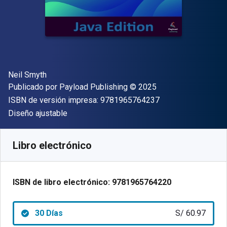
Autor(es)
Neil Smyth
Editor
Copyright
Publicado por
Payload Publishing
© 2025
"ISBN-13 9781965
ISBN de versión impresa:
9781965764237
Formato
Diseño ajustable
Disponible en
S/
60.97
PEN
SKU:
9781965764220R30
Libro electrónico
ISBN de libro electrónico:
9781965764220
30 Días
S/ 60.97