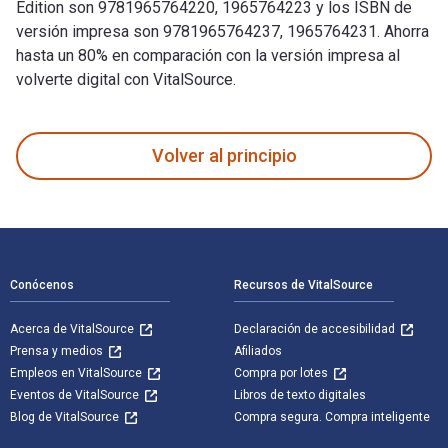
Edition son 9781965764220, 1965764223 y los ISBN de
versión impresa son 9781965764237, 1965764231. Ahorra
hasta un 80% en comparación con la versión impresa al
volverte digital con VitalSource.
Android Studio Narwhal Essentials - Java Edition 1st Edición
Volver al principio
Navegación de pie de página
Conócenos
Recursos de VitalSource
Acerca de VitalSource
Declaración de accesibilidad
Prensa y medios
Afiliados
Empleos en VitalSource
Compra por lotes
Eventos de VitalSource
Libros de texto digitales
Blog de VitalSource
Compra segura. Compra inteligente