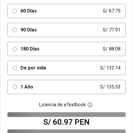
60 Días
S/ 67.75
90 Días
S/ 77.91
180 Días
S/ 88.08
De por vida
S/ 132.14
1 Año
S/ 135.53
Licencia de eTextbook
Abre el cuadro de di
S/ 60.97 PEN