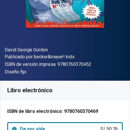
Autor(es)
David George Gordon
Editor
Publicado por
becker&mayer! kids
"ISBN-13 9780760
ISBN de versión impresa:
9780760370452
Formato
Diseño fijo
Disponible en
S/
50.76
PEN
SKU:
9780760370469
Libro electrónico
ISBN de libro electrónico:
9780760370469
De por vida
S/ 50.76