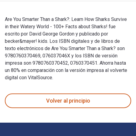
Are You Smarter Than a Shark?: Learn How Sharks Survive
in their Watery World - 100+ Facts about Sharks! fue
escrito por David George Gordon y publicado por
becker&mayer! kids. Los ISBN digitales y de libros de
texto electrónicos de Are You Smarter Than a Shark? son
9780760370469, 076037046X y los ISBN de versión
impresa son 9780760370452, 0760370451. Ahorra hasta
un 80% en comparación con la versión impresa al volverte
digital con VitalSource.
Are You Smarter Than a Shark?: Learn How Sharks Survive in 
Volver al principio
Navegación de pie de página