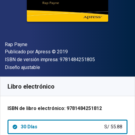
Autor(es)
Rap Payne
Editor
Copyright
Publicado por
Apress
© 2019
"ISBN-13 9781484
ISBN de versión impresa:
9781484251805
Formato
Diseño ajustable
Disponible en
S/
55.88
PEN
SKU:
9781484251812R30
Libro electrónico
ISBN de libro electrónico:
9781484251812
30 Días
S/ 55.88