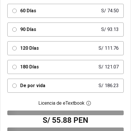
60 Días
S/ 74.50
90 Días
S/ 93.13
120 Días
S/ 111.76
180 Días
S/ 121.07
De por vida
S/ 186.23
Licencia de eTextbook
Abre el cuadro de di
S/ 55.88 PEN