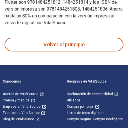
Flutter son 9781484251812, 1484251814 y los ISBN de
versión impresa son 9781484251805, 1484251806. Ahorra
hasta un 80% en comparación con la versión impresa al
volverte digital con VitalSource.
Beginning App Development with Flutter: Create Cross-Platfo
Volver al principio
Navegación de pie de página
Conócenos
Recursos de VitalSource
Acerca de VitalSource
Declaración de accesibilidad
Prensa y medios
Afiliados
Empleos en VitalSource
Compra por lotes
Eventos de VitalSource
Libros de texto digitales
Blog de VitalSource
Compra segura. Compra inteligente