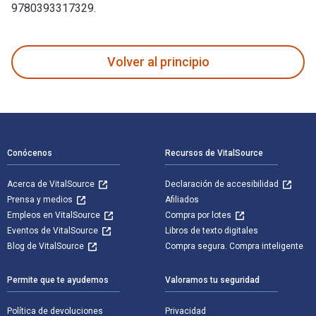
9780393317329.
Buzzed: The Straight Facts About the Most Used and Abused D
Volver al principio
Navegación de pie de página
Conócenos
Recursos de VitalSource
Acerca de VitalSource
Declaración de accesibilidad
Prensa y medios
Afiliados
Empleos en VitalSource
Compra por lotes
Eventos de VitalSource
Libros de texto digitales
Blog de VitalSource
Compra segura. Compra inteligente
Permite que te ayudemos
Valoramos tu seguridad
Política de devoluciones
Privacidad