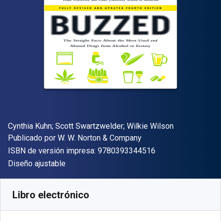
Autor(es)
Cynthia Kuhn; Scott Swartzwelder; Wilkie Wilson
Editor
Publicado por
W. W. Norton & Company
"ISBN-13 9780393
ISBN de versión impresa:
9780393344516
Formato
Diseño ajustable
Disponible en
S/
68.39
PEN
SKU:
9780393349641
Libro electrónico