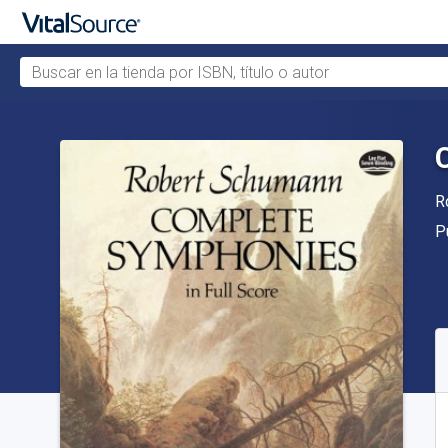
Buscar en la tienda por ISBN, título o autor
Saltar al contenido principal
A
R
Ed
P
D
S