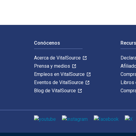
Navegación de pie de página
Conócenos
Recurs
Acerca de VitalSource
Declar
Prensa y medios
Afiliad
Empleos en VitalSource
Compra
Eventos de VitalSource
Libros 
Blog de VitalSource
Compra
Medios de comunicación social