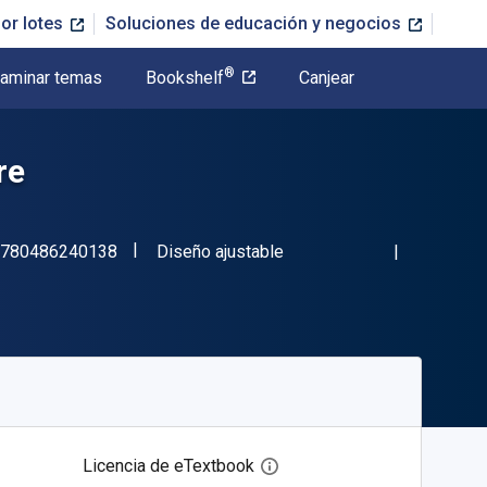
or lotes
Soluciones de educación y negocios
®
aminar temas
Bookshelf
Canjear
re
"ISBN-13 9780486240138"
Formato
780486240138
Diseño ajustable
Licencia de eTextbook
Abre el cuadro de diálogo de