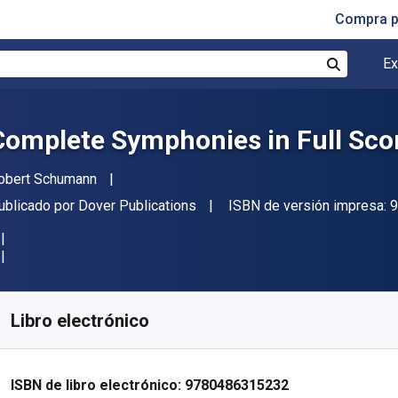
Compra p
Ex
Buscar
Complete Symphonies in Full Sco
utor(es)
obert Schumann
itor
ublicado por
Dover Publications
ISBN de versión impresa:
9
isponible en
S/
98.04
PEN
KU:
9780486315232
Libro electrónico
ISBN de libro electrónico:
9780486315232