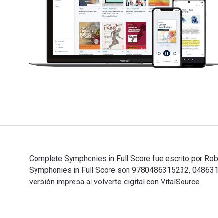
Complete Symphonies in Full Score fue escrito por Rob
Symphonies in Full Score son 9780486315232, 048631
versión impresa al volverte digital con VitalSource.
Complete Symphonies in Full Score fue escrito por Rob