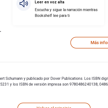
Leer en voz alta
Escucha y sigue la narración mientras
Bookshelf lee para ti
Más inf
ert Schumann y publicado por Dover Publications. Los ISBN digit
5231 y los ISBN de versión impresa son 9780486240138, 04862
ert Schumann y publicado por Dover Publications. Los ISBN dig