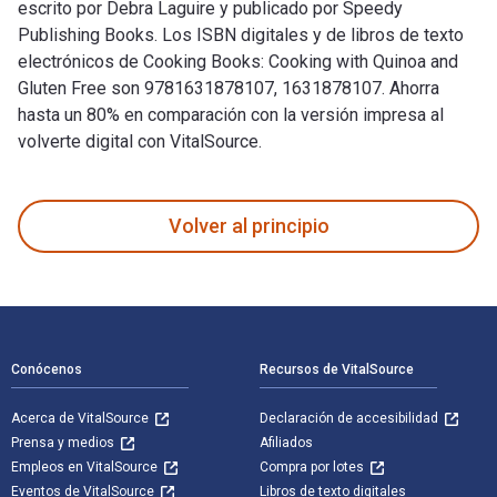
escrito por Debra Laguire y publicado por Speedy
Publishing Books. Los ISBN digitales y de libros de texto
electrónicos de Cooking Books: Cooking with Quinoa and
Gluten Free son 9781631878107, 1631878107. Ahorra
hasta un 80% en comparación con la versión impresa al
volverte digital con VitalSource.
Cooking Books: Cooking with Quinoa and Gluten Free fue escri
Volver al principio
Navegación de pie de página
Conócenos
Recursos de VitalSource
Acerca de VitalSource
Declaración de accesibilidad
Prensa y medios
Afiliados
Empleos en VitalSource
Compra por lotes
Eventos de VitalSource
Libros de texto digitales