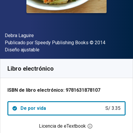
Autor(es)
Debra Laguire
Editor
Copyright
Publicado por
Speedy Publishing Books
© 2014
Formato
Diseño ajustable
Disponible en
S/
3.35
PEN
SKU:
9781631878107
Libro electrónico
ISBN de libro electrónico:
9781631878107
De por vida
S/ 3.35
Licencia de eTextbook
Abre el cuadro de di