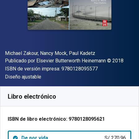
Autor(es)
Michael Zakour, Nancy Mock, Paul Kadetz
Editor
Copyright
Publicado por
Elsevier Butterworth Heinemann
© 2018
"ISBN-13 9780128
ISBN de versión impresa:
9780128095577
Formato
Diseño ajustable
Disponible en
S/
270.96
PEN
SKU:
9780128095621
Libro electrónico
ISBN de libro electrónico:
9780128095621
De por vida
S/ 270.96