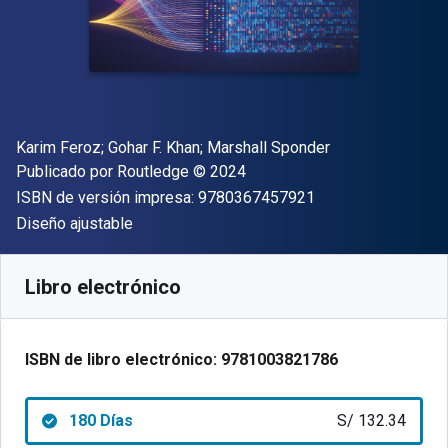
Autor(es)
Karim Feroz; Gohar F. Khan; Marshall Sponder
Editor
Copyright
Publicado por
Routledge
© 2024
"ISBN-13 9780367
ISBN de versión impresa:
9780367457921
Formato
Diseño ajustable
Disponible en
S/
132.34
PEN
SKU:
9781003821786R180
Libro electrónico
ISBN de libro electrónico:
9781003821786
180 Días
S/ 132.34