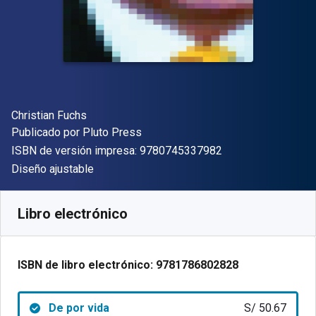
Autor(es)
Christian Fuchs
Editor
Publicado por
Pluto Press
"ISBN-13 9780745
ISBN de versión impresa:
9780745337982
Formato
Diseño ajustable
Disponible en
S/
50.67
PEN
SKU:
9781786802828
Libro electrónico
ISBN de libro electrónico:
9781786802828
De por vida
S/ 50.67