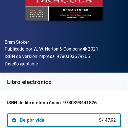
Autor(es)
Bram Stoker
Editor
Copyright
Publicado por
W. W. Norton & Company
© 2021
"ISBN-13 9780393
ISBN de versión impresa:
9780393679205
Formato
Diseño ajustable
Disponible en
S/
47.92
PEN
SKU:
9780393441826
Libro electrónico
ISBN de libro electrónico:
9780393441826
De por vida
S/ 47.92