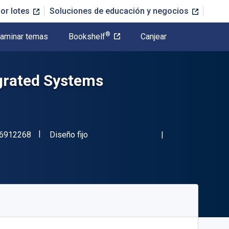
or lotes
Soluciones de educación y negocios
®
aminar temas
Bookshelf
Canjear
egrated Systems
"ISBN-13 9780826912268"
Formato
6912268
Diseño fijo