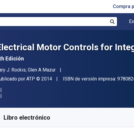
Compra p
Ex
Buscar
Electrical Motor Controls for Int
th Edición
utor(es)
ary J. Rockis; Glen A Mazur
itor
Copyright
ublicado por
ATP
© 2014
ISBN de versión impresa:
978082
isponible en
S/
223.51
PEN
KU:
9780826912268R180
Libro electrónico