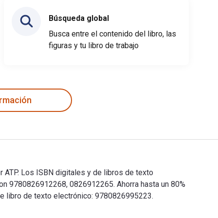
Búsqueda global
Busca entre el contenido del libro, las
figuras y tu libro de trabajo
ormación
r ATP. Los ISBN digitales y de libros de texto
a son 9780826912268, 0826912265. Ahorra hasta un 80%
te libro de texto electrónico: 9780826995223.
 por ATP. Los ISBN digitales y de libros de texto electrónicos