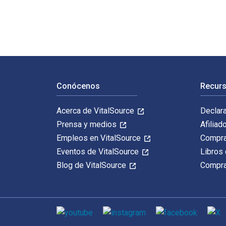
Navegación de pie de página
Conócenos
Recurs
Acerca de VitalSource
Declar
Prensa y medios
Afiliad
Empleos en VitalSource
Compra
Eventos de VitalSource
Libros 
Blog de VitalSource
Compra
Medios de comunicación social