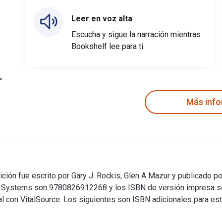
Leer en voz alta
Escucha y sigue la narración mientras
Bookshelf lee para ti
Más inf
ición fue escrito por Gary J. Rockis; Glen A Mazur y publicado po
rated Systems son 9780826912268 y los ISBN de versión impres
tal con VitalSource. Los siguientes son ISBN adicionales para es
dición fue escrito por Gary J. Rockis; Glen A Mazur y publicado