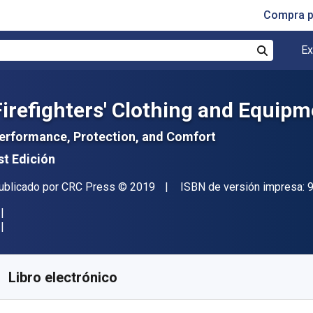
Compra p
Ex
Buscar
Firefighters' Clothing and Equip
erformance, Protection, and Comfort
st Edición
itor
Copyright
ublicado por
CRC Press
© 2019
ISBN de versión impresa:
isponible en
S/
137.83
PEN
KU:
9780429816406R180
Libro electrónico