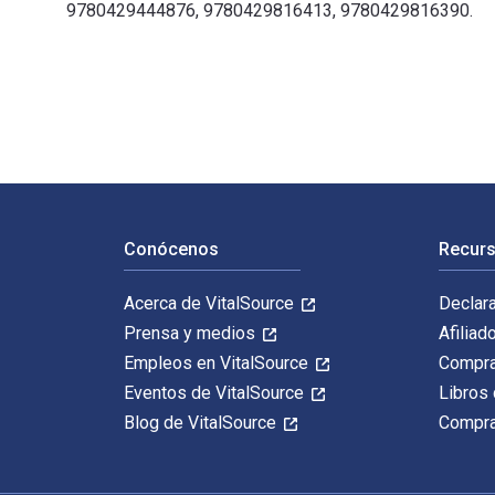
9780429444876, 9780429816413, 9780429816390.
Firefighters' Clothing and Equipment: Performance, Pr
Navegación de pie de página
Conócenos
Recurs
Acerca de VitalSource
Declar
Prensa y medios
Afiliad
Empleos en VitalSource
Compra
Eventos de VitalSource
Libros 
Blog de VitalSource
Compra