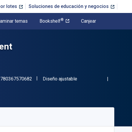
or lotes
Soluciones de educación y negocios
®
aminar temas
Bookshelf
Canjear
ment
"ISBN-13 9780367570682"
Formato
9780367570682
Diseño ajustable