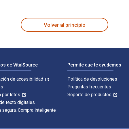
otection, and Comfort 1st Edición y publicado por CRC Press. 
Volver al principio
os de VitalSource
Permite que te ayudemos
ación de accesibilidad
Política de devoluciones
os
Preguntas frecuentes
 por lotes
Soporte de productos
de texto digitales
 segura. Compra inteligente