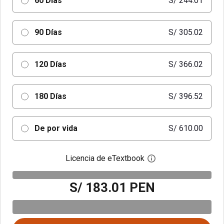
60 Días
S/ 244.01
90 Días
S/ 305.02
120 Días
S/ 366.02
180 Días
S/ 396.52
De por vida
S/ 610.00
Licencia de eTextbook
Abre el cuadro de di
S/ 183.01 PEN