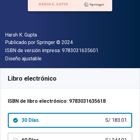
Autor(es)
Harsh K. Gupta
Editor
Copyright
Publicado por
Springer
© 2024
"ISBN-13 9783031
ISBN de versión impresa:
9783031635601
Formato
Diseño ajustable
Disponible en
S/
183.01
PEN
SKU:
9783031635618R30
Libro electrónico
ISBN de libro electrónico:
9783031635618
30 Días
S/ 183.01