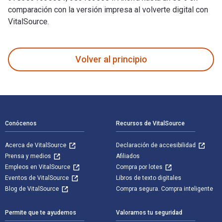
comparación con la versión impresa al volverte digital con
VitalSource.
Harsh K. Gupta: Not A Day Different: My Life in Earth Scienc
Volver al principio
Navegación de pie de página
Conócenos
Recursos de VitalSource
Acerca de VitalSource
Declaración de accesibilidad
Prensa y medios
Afiliados
Empleos en VitalSource
Compra por lotes
Eventos de VitalSource
Libros de texto digitales
Blog de VitalSource
Compra segura. Compra inteligente
Permite que te ayudemos
Valoramos tu seguridad