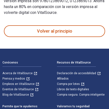
versión impresa son 9780123869012, 0123869013. Ahorra
hasta un 80% en comparación con la versión impresa al
volverte digital con VitalSource.
Introduction to Forestry and Natural Resources fue escrito p
Volver al principio
Navegación de pie de página
Conócenos
Recursos de VitalSource
Acerca de VitalSource
Declaración de accesibilidad
Prensa y medios
Afiliados
Empleos en VitalSource
Compra por lotes
Eventos de VitalSource
Libros de texto digitales
Blog de VitalSource
Compra segura. Compra inteligente
Permite que te ayudemos
Valoramos tu seguridad