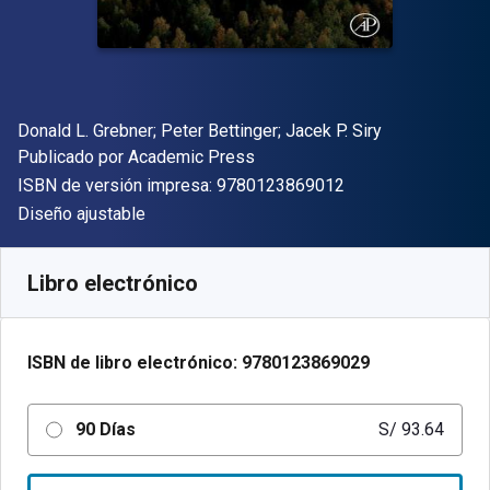
Autor(es)
Donald L. Grebner; Peter Bettinger; Jacek P. Siry
Editor
Publicado por
Academic Press
"ISBN-13 9780123
ISBN de versión impresa:
9780123869012
Formato
Diseño ajustable
Disponible en
S/
93.64
PEN
SKU:
9780123869029R90
Libro electrónico
ISBN de libro electrónico:
9780123869029
90 Días
S/ 93.64