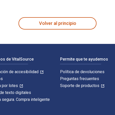
crito por Vincent Lemire y publicado por University of Califor
Volver al principio
os de VitalSource
Permite que te ayudemos
ación de accesibilidad
Política de devoluciones
os
Preguntas frecuentes
 por lotes
Soporte de productos
de texto digitales
 segura. Compra inteligente