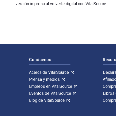
versión impresa al volverte digital con VitalSource.
Jerusalem: History of a Global City 1st Edición fue es
Navegación de pie de página
Conócenos
Recurs
Acerca de VitalSource
Declar
Prensa y medios
Afiliad
Empleos en VitalSource
Compra
Eventos de VitalSource
Libros 
Blog de VitalSource
Compra