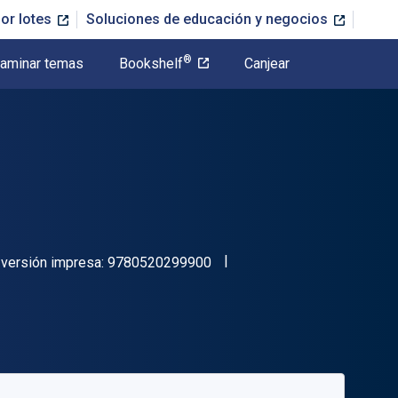
or lotes
Soluciones de educación y negocios
®
aminar temas
Bookshelf
Canjear
"ISBN-13 9780520299900"
versión impresa:
9780520299900