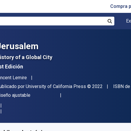
Compra p
Ex
Buscar
Jerusalem
istory of a Global City
st Edición
utor(es)
incent Lemire
itor
Copyright
ublicado por
University of California Press
© 2022
ISBN de 
ormato
iseño ajustable
isponible en
S/
118.45
PEN
KU:
9780520971523