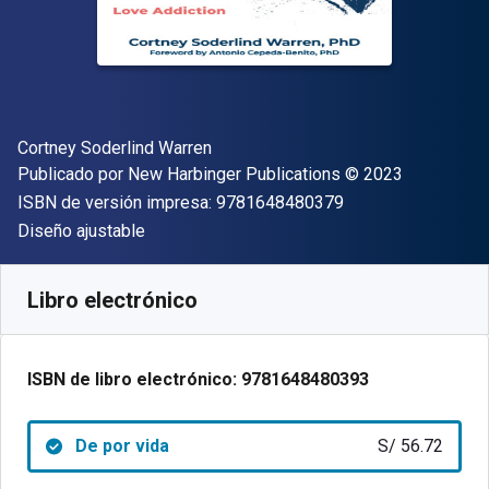
Autor(es)
Cortney Soderlind Warren
Editor
Copyright
Publicado por
New Harbinger Publications
© 2023
"ISBN-13 9781648
ISBN de versión impresa:
9781648480379
Formato
Diseño ajustable
Disponible en
S/
56.72
PEN
SKU:
9781648480393
Libro electrónico
ISBN de libro electrónico:
9781648480393
De por vida
S/ 56.72