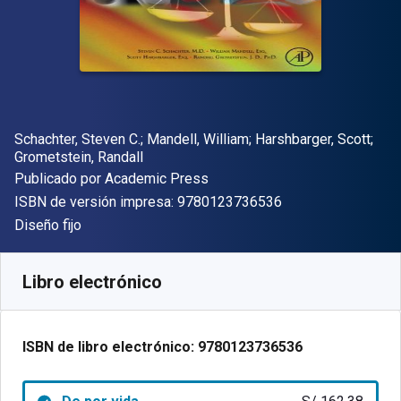
Autor(es)
Schachter, Steven C.; Mandell, William; Harshbarger, Scott;
Grometstein, Randall
Editor
Publicado por
Academic Press
"ISBN-13 9780123
ISBN de versión impresa:
9780123736536
Formato
Diseño fijo
Disponible en
S/
162.38
PEN
SKU:
9780123736536
Libro electrónico
ISBN de libro electrónico:
9780123736536