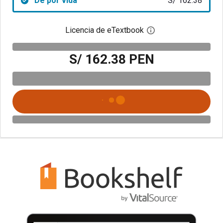
De por vida
S/ 162.38
Licencia de eTextbook
Abre el cuadro de di
S/ 162.38 PEN