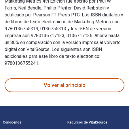
Marketing Metrics 4th Edición fue escrito por Paul W.
Farris; Neil Bendle; Phillip Pfeifer; David Reibstein y
publicado por Pearson FT Press PTG. Los ISBN digitales y
de libros de texto electrónicos de Marketing Metrics son
9780136755319, 0136755313 y los ISBN de versión
impresa son 9780136717133, 0136717136. Ahorra hasta
un 80% en comparación con la versión impresa al volverte
digital con VitalSource. Los siguientes son ISBN
adicionales para este libro de texto electrónico:
9780136755241.
Marketing Metrics 4th Edición fue escrito por Paul W. Farris
Volver al principio
Navegación de pie de página
Conócenos
Recursos de VitalSource