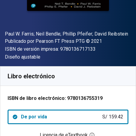
Autor(es)
Paul W. Farris; Neil Bendle; Phillip Pfeifer; David Reibstein
Editor
Copyright
Publicado por
Pearson FT Press PTG
© 2021
"ISBN-13 9780136
ISBN de versión impresa:
9780136717133
Formato
Diseño ajustable
Disponible en
S/
159.42
PEN
SKU:
9780136755319
Libro electrónico
ISBN de libro electrónico:
9780136755319
De por vida
S/ 159.42
Licencia de eTextbook
Abre el cuadro de di