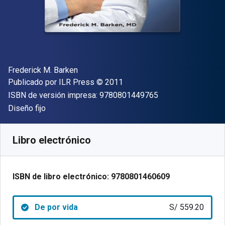
Autor(es)
Frederick M. Barken
Editor
Copyright
Publicado por
ILR Press
© 2011
"ISBN-13 9780801
ISBN de versión impresa:
9780801449765
Formato
Diseño fijo
Disponible en
S/
559.20
PEN
SKU:
9780801460609
Libro electrónico
ISBN de libro electrónico:
9780801460609
De por vida
S/ 559.20