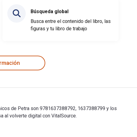
Búsqueda global
Busca entre el contenido del libro, las
figuras y tu libro de trabajo
ormación
ctrónicos de Petra son 9781637388792, 1637388799 y los
l volverte digital con VitalSource.
ectrónicos de Petra son 9781637388792, 1637388799 y los ISBN de