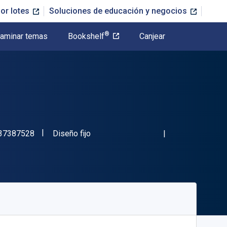
or lotes
Soluciones de educación y negocios
®
aminar temas
Bookshelf
Canjear
"ISBN-13 9781637387528"
Formato
37387528
Diseño fijo