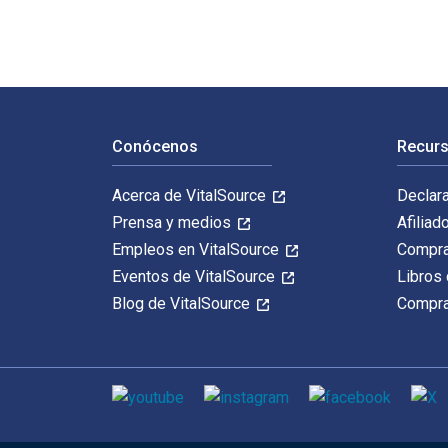
Navegación de pie de página
Conócenos
Recurs
Acerca de VitalSource
Declar
Prensa y medios
Afiliad
Empleos en VitalSource
Compra
Eventos de VitalSource
Libros 
Blog de VitalSource
Compra
Medios de comunicación social