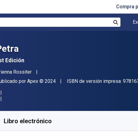
Compra p
Ex
Buscar
Petra
st Edición
utor(es)
rienna Rossiter
itor
Copyright
ublicado por
Apex
© 2024
ISBN de versión impresa:
97816
isponible en
S/
16.86
PEN
KU:
9781637388792R365
Libro electrónico