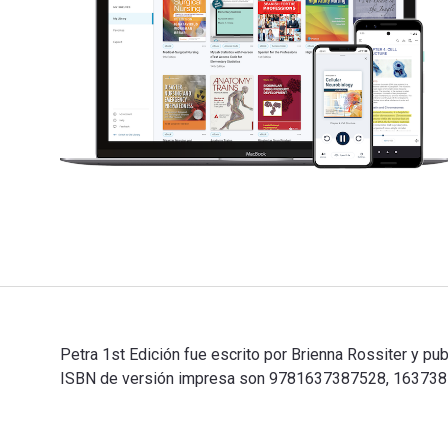
Petra 1st Edición fue escrito por Brienna Rossiter y p
ISBN de versión impresa son 9781637387528, 1637387520
Petra 1st Edición fue escrito por Brienna Rossiter y 