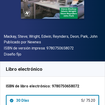
Autor(es)
Mackay, Steve; Wright, Edwin; Reynders, Deon; Park, John
Editor
Publicado por
Newnes
"ISBN-13 9780750
ISBN de versión impresa:
9780750658072
Formato
Diseño fijo
Disponible en
S/
75.20
PEN
SKU:
9780750658072R30
Libro electrónico
ISBN de libro electrónico:
9780750658072
30 Días
S/ 75.20