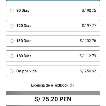
90 Días
S/ 90.25
120 Días
S/ 97.77
150 Días
S/ 102.76
180 Días
S/ 112.79
De por vida
S/ 250.62
Licencia de eTextbook
Abre el cuadro de di
S/ 75.20 PEN