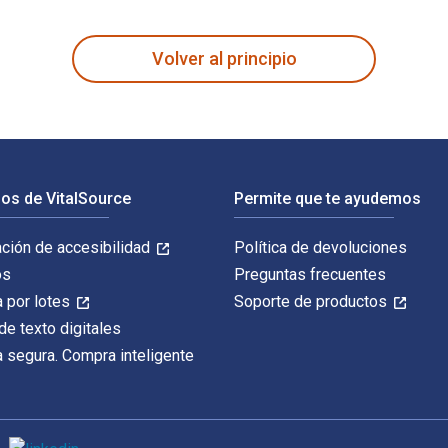
evotional fue escrito por Jeff McAffee y publicado por Resourc
Volver al principio
os de VitalSource
Permite que te ayudemos
ación de accesibilidad
Política de devoluciones
os
Preguntas frecuentes
 por lotes
Soporte de productos
de texto digitales
 segura. Compra inteligente