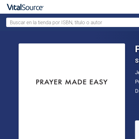
Buscar en la tienda por ISBN, título o autor
Saltar al contenido principal
S
A
J
Ed
P
F
D
D
S