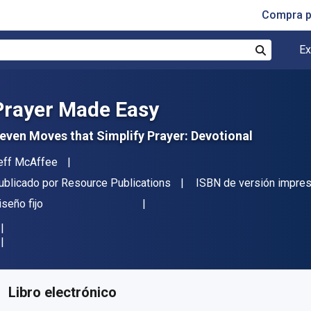
Compra p
Ex
Buscar
Prayer Made Easy
even Moves that Simplify Prayer: Devotional
utor(es)
eff McAffee
itor
ublicado por
Resource Publications
ISBN de versión impre
ormato
iseño fijo
isponible en
S/
54.18
PEN
KU:
9781666760408
Libro electrónico