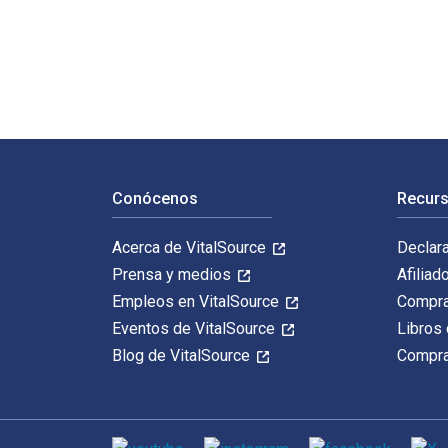
Prayer Made Easy: Seven Moves that Simplify Prayer: D
Navegación de pie de página
Conócenos
Recurs
Acerca de VitalSource
Declar
Prensa y medios
Afiliad
Empleos en VitalSource
Compra
Eventos de VitalSource
Libros 
Blog de VitalSource
Compra
Medios de comunicación social