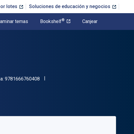
or lotes
Soluciones de educación y negocios
®
aminar temas
Bookshelf
Canjear
"ISBN-13 9781666760408"
sa:
9781666760408