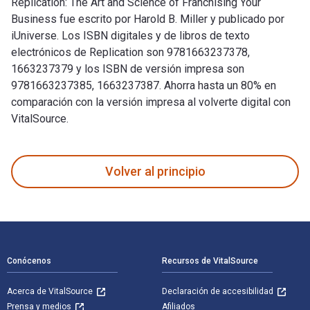
Replication: The Art and Science of Franchising Your
Business fue escrito por Harold B. Miller y publicado por
iUniverse. Los ISBN digitales y de libros de texto
electrónicos de Replication son 9781663237378,
1663237379 y los ISBN de versión impresa son
9781663237385, 1663237387. Ahorra hasta un 80% en
comparación con la versión impresa al volverte digital con
VitalSource.
Replication: The Art and Science of Franchising Your Busines
Volver al principio
Navegación de pie de página
Conócenos
Recursos de VitalSource
Acerca de VitalSource
Declaración de accesibilidad
Prensa y medios
Afiliados