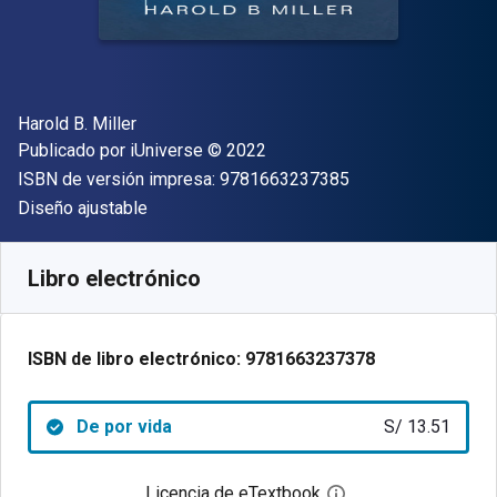
Autor(es)
Harold B. Miller
Editor
Copyright
Publicado por
iUniverse
© 2022
"ISBN-13 9781663
ISBN de versión impresa:
9781663237385
Formato
Diseño ajustable
Disponible en
S/
13.51
PEN
SKU:
9781663237378
Libro electrónico
ISBN de libro electrónico:
9781663237378
De por vida
S/ 13.51
Licencia de eTextbook
Abre el cuadro de di