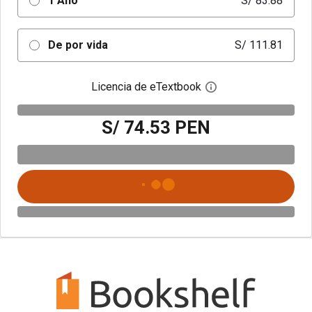
1 Año
S/ 83.88
De por vida
S/ 111.81
Licencia de eTextbook
Abre el cuadro de di
S/ 74.53 PEN