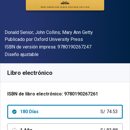
Autor(es)
Donald Senior; John Collins; Mary Ann Getty
Editor
Publicado por
Oxford University Press
"ISBN-13 9780190
ISBN de versión impresa:
9780190267247
Formato
Diseño ajustable
Disponible en
S/
74.53
PEN
SKU:
9780190267261R180
Libro electrónico
ISBN de libro electrónico:
9780190267261
180 Días
S/ 74.53