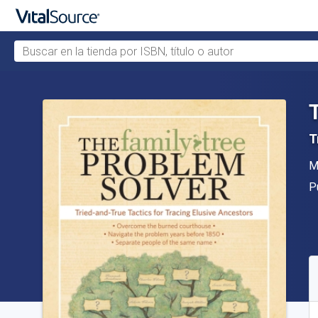
Buscar en la tienda por ISBN, título o autor
Saltar al contenido principal
T
A
M
Ed
P
D
S