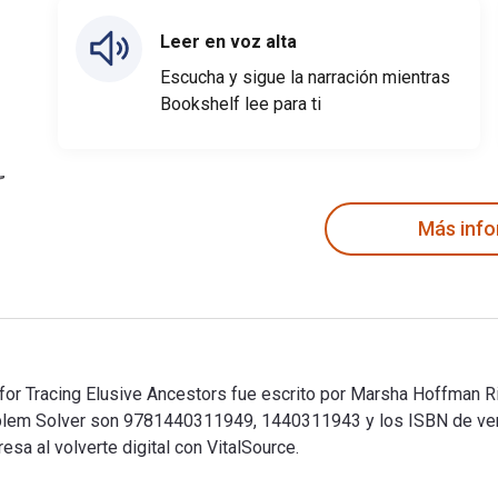
Leer en voz alta
Escucha y sigue la narración mientras
Bookshelf lee para ti
Más inf
 for Tracing Elusive Ancestors fue escrito por Marsha Hoffman R
Problem Solver son 9781440311949, 1440311943 y los ISBN de 
sa al volverte digital con VitalSource.
s for Tracing Elusive Ancestors fue escrito por Marsha Hoffman