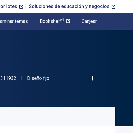
or lotes
Soluciones de educación y negocios
®
aminar temas
Bookshelf
Canjear
"ISBN-13 9781440311932"
Formato
0311932
Diseño fijo