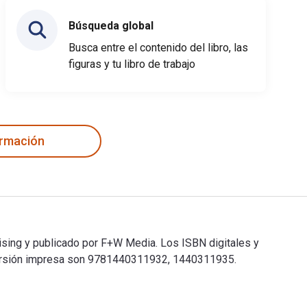
Búsqueda global
Busca entre el contenido del libro, las
figuras y tu libro de trabajo
ormación
ising y publicado por F+W Media. Los ISBN digitales y
versión impresa son 9781440311932, 1440311935.
 Rising y publicado por F+W Media. Los ISBN digitales y de lib