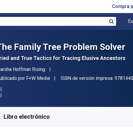
Compra p
Ex
Buscar
The Family Tree Problem Solver
ried and True Tactics for Tracing Elusive Ancestors
utor(es)
arsha Hoffman Rising
itor
ublicado por
F+W Media
ISBN de versión impresa:
978144
isponible en
S/
84.63
PEN
KU:
9781440311949
Libro electrónico