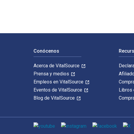
Navegación de pie de página
Conócenos
Recurs
Acerca de VitalSource
Declar
Prensa y medios
Afiliad
Empleos en VitalSource
Compra
Eventos de VitalSource
Libros 
Blog de VitalSource
Compra
Medios de comunicación social