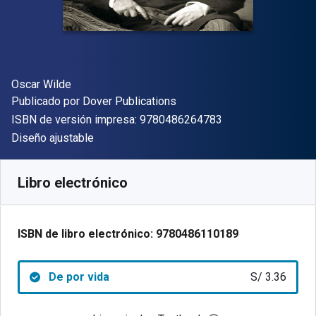
Autor(es)
Oscar Wilde
Editor
Publicado por
Dover Publications
"ISBN-13 9780486
ISBN de versión impresa:
9780486264783
Formato
Diseño ajustable
Disponible en
S/
3.36
PEN
SKU:
9780486110189
Libro electrónico
ISBN de libro electrónico:
9780486110189
De por vida
S/ 3.36