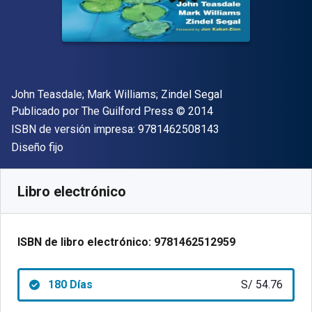
Autor(es)
John Teasdale; Mark Williams; Zindel Segal
Editor
Copyright
Publicado por
The Guilford Press
© 2014
"ISBN-13 9781462
ISBN de versión impresa:
9781462508143
Formato
Diseño fijo
Disponible en
S/
54.76
PEN
SKU:
9781462512959R180
Libro electrónico
ISBN de libro electrónico:
9781462512959
180 Días
S/ 54.76