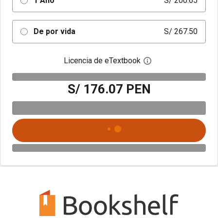
1 Año
S/ 200.65
De por vida
S/ 267.50
Licencia de eTextbook
Abre el cuadro de di
S/ 176.07 PEN