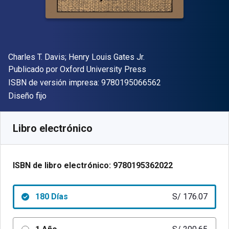
Autor(es)
Charles T. Davis; Henry Louis Gates Jr.
Editor
Publicado por
Oxford University Press
"ISBN-13 9780195
ISBN de versión impresa:
9780195066562
Formato
Diseño fijo
Disponible en
S/
176.07
PEN
SKU:
9780195362022R180
Libro electrónico
ISBN de libro electrónico:
9780195362022
180 Días
S/ 176.07