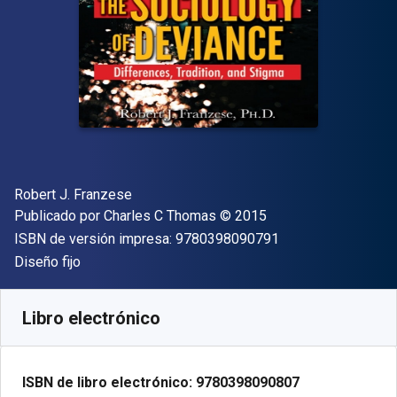
Autor(es)
Robert J. Franzese
Editor
Copyright
Publicado por
Charles C Thomas
© 2015
"ISBN-13 9780398
ISBN de versión impresa:
9780398090791
Formato
Diseño fijo
Disponible en
S/
243.66
PEN
SKU:
9780398090807
Libro electrónico
ISBN de libro electrónico:
9780398090807